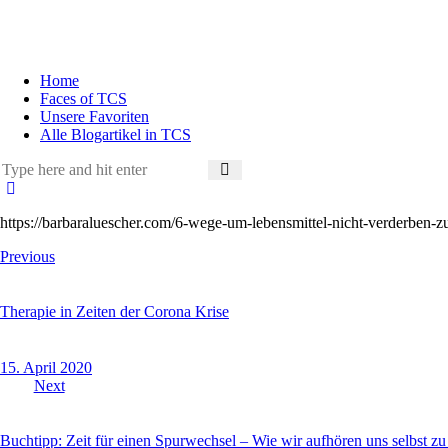
Home
Faces of TCS
Unsere Favoriten
Alle Blogartikel in TCS
https://barbaraluescher.com/6-wege-um-lebensmittel-nicht-verderbe
Beitragsnavigation
Previous
Therapie in Zeiten der Corona Krise
15. April 2020
Next
Buchtipp: Zeit für einen Spurwechsel – Wie wir aufhören uns selbst 