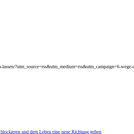
n-zu-lassen/?utm_source=rss&utm_medium=rss&utm_campaign=6-wege-um
zu blockieren und dem Leben eine neue Richtung geben