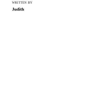
Alle Blogartikel in TCS
WRITTEN BY
Judith