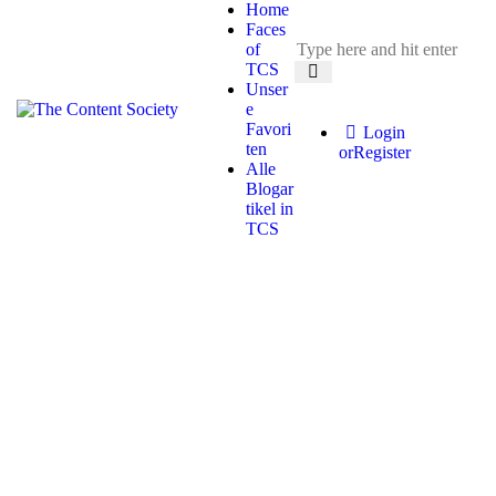
Home
Faces
of
TCS
Unser
e
Favori
Login
ten
or
Register
Alle
Blogar
tikel in
TCS