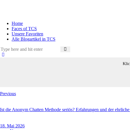
Home
Faces of TCS
Unsere Favoriten
Alle Blogartikel in TCS
Klic
Beitragsnavigation
Previous
Ist die Anonym Chatten Methode seriös? Erfahrungen und der ehrlich
18. Mai 2026