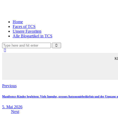
Home
Faces of TCS
Unsere Favoriten
Alle Blogartikel in TCS
Kl
Beitragsnavigation
Previous
Manifestor-Kinder begleiten: Viele Impulse, grosses Autonomiebedürfnis und der Umgang 
5. Mai 2026
Next