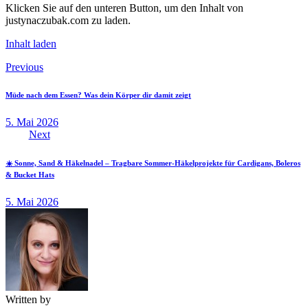
Klicken Sie auf den unteren Button, um den Inhalt von
justynaczubak.com zu laden.
Inhalt laden
Beitragsnavigation
Previous
Müde nach dem Essen? Was dein Körper dir damit zeigt
5. Mai 2026
Next
☀️ Sonne, Sand & Häkelnadel – Tragbare Sommer-Häkelprojekte für Cardigans, Boleros
& Bucket Hats
5. Mai 2026
Written by