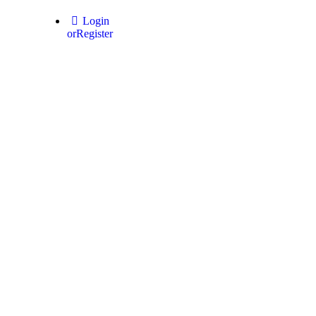
Login
or
Register