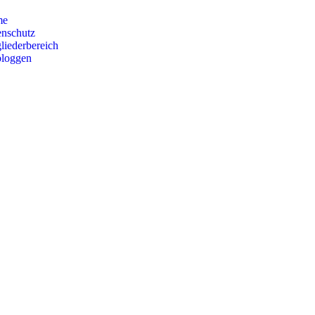
me
enschutz
liederbereich
bloggen