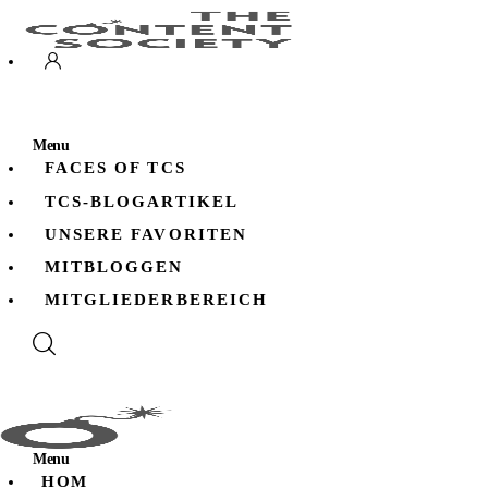
Home
Faces of TCS
Unsere Favoriten
Menu
FACES OF TCS
Alle Blogartikel in TCS
TCS-BLOGARTIKEL
UNSERE FAVORITEN
MITBLOGGEN
MITGLIEDERBEREICH
Menu
HOM