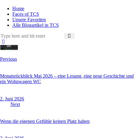
Sie
die
Home
Date
Faces of TCS
nsch
Unsere Favoriten
utzer
Alle Blogartikel in TCS
kläru
ng
von
Twit
ter.
Meh
r
Beitragsnavigation
Previous
erfah
ren
Monatsrückblick Mai 2026 – eine Lesung, eine neue Geschichte und
Inhalt
ein Wohnwagen WC
laden
2. Juni 2026
Twitte
r
Next
Tweet
s
imme
Wenn die eigenen Gefühle keinen Platz haben
r
entsp
erren