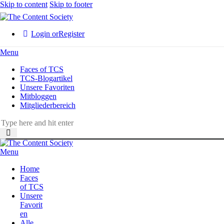
Skip to content
Skip to footer
Login or
Register
Menu
Faces of TCS
TCS-Blogartikel
Unsere Favoriten
Mitbloggen
Mitgliederbereich
Menu
Home
Faces
of TCS
Unsere
Favorit
en
Alle