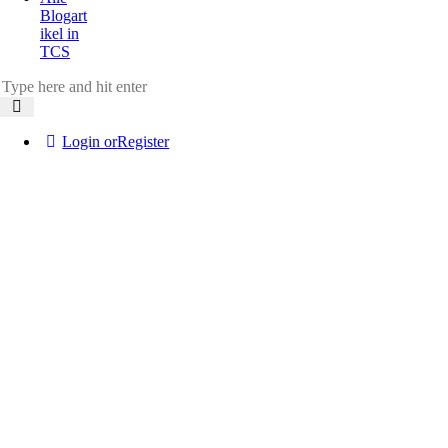
Blogart
ikel in
TCS
Login or
Register
Mit
dem
Lade
n des
Twe
ets
akze
ptier
en