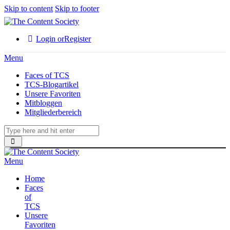
Skip to content
Skip to footer
Login or
Register
Menu
Faces of TCS
TCS-Blogartikel
Unsere Favoriten
Mitbloggen
Mitgliederbereich
Menu
Home
Faces
of
TCS
Unsere
Favoriten