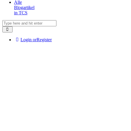
Alle
Blogartikel
in TCS
Login or
Register