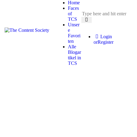
Home
Faces
of
TCS
Unser
e
Favori
Login
ten
or
Register
Alle
Blogar
tikel in
TCS