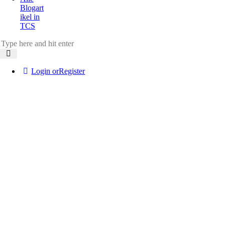
Blogart
ikel in
TCS
Login or
Register