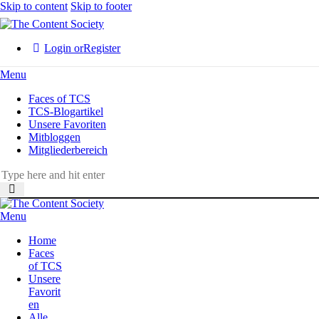
Skip to content
Skip to footer
Login or
Register
Menu
Faces of TCS
TCS-Blogartikel
Unsere Favoriten
Mitbloggen
Mitgliederbereich
Menu
Home
Faces
of TCS
Unsere
Favorit
en
Alle