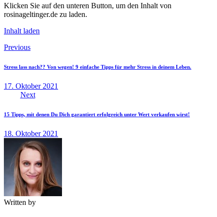
Klicken Sie auf den unteren Button, um den Inhalt von
rosinageltinger.de zu laden.
Inhalt laden
Beitragsnavigation
Previous
Stress lass nach?? Von wegen! 9 einfache Tipps für mehr Stress in deinem Leben.
17. Oktober 2021
Next
15 Tipps, mit denen Du Dich garantiert erfolgreich unter Wert verkaufen wirst!
18. Oktober 2021
Written by