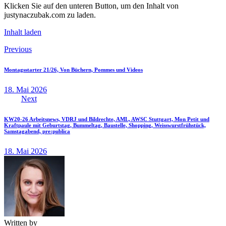
Klicken Sie auf den unteren Button, um den Inhalt von
justynaczubak.com zu laden.
Inhalt laden
Beitragsnavigation
Previous
Montagsstarter 21/26, Von Büchern, Pommes und Videos
18. Mai 2026
Next
KW20-26 Arbeitsnews, VDRJ und Bildrechte, AML, AWSC Stuttgart, Mon Petit und
Kraftpaule mit Geburtstag, Bummeltag, Baustelle, Shopping, Weisswurstfrühstück,
Samstagabend, pre:publica
18. Mai 2026
Written by