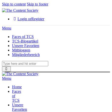
Skip to content
Skip to footer
Login or
Register
Menu
Faces of TCS
TCS-Blogartikel
Unsere Favoriten
Mitbloggen
Mitgliederbereich
Menu
Home
Faces
of
TCS
Unsere
Favoriten