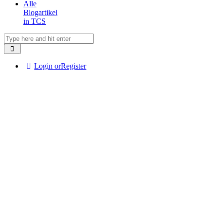
Alle
Blogartikel
in TCS
Login or
Register