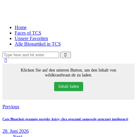
Home
Faces of TCS
Unsere Favoriten
Alle Blogartikel in TCS
Klicken Sie auf den unteren Button, um den Inhalt von
wildkrautbraut.de zu laden.
Inhalt laden
Previous
Cate Blanchett promuje projekt, który chce ujarzmić samowolę sztucznej inteligencji
28. Juni 2026
Next