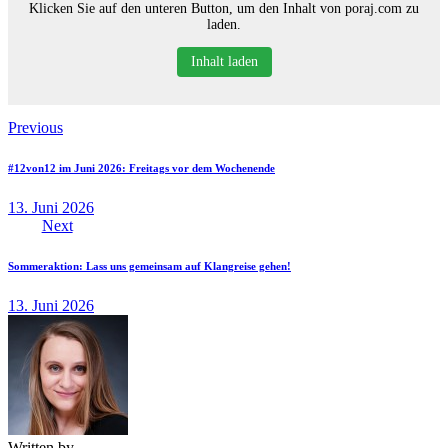
Klicken Sie auf den unteren Button, um den Inhalt von poraj.com zu
laden.
Inhalt laden
Beitragsnavigation
Previous
#12von12 im Juni 2026: Freitags vor dem Wochenende
13. Juni 2026
Next
Sommeraktion: Lass uns gemeinsam auf Klangreise gehen!
13. Juni 2026
Written by