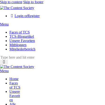
Skip to content
Skip to footer
Login or
Register
Menu
Faces of TCS
TCS-Blogartikel
Unsere Favoriten
Mitbloggen
Mitgliederbereich
Menu
Home
Faces
of TCS
Unsere
Favorit
en
Alle