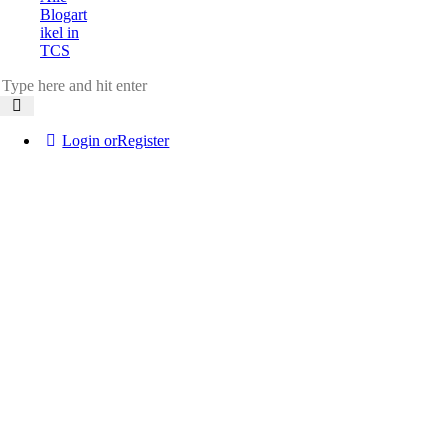
Blogart
ikel in
TCS
Login or
Register