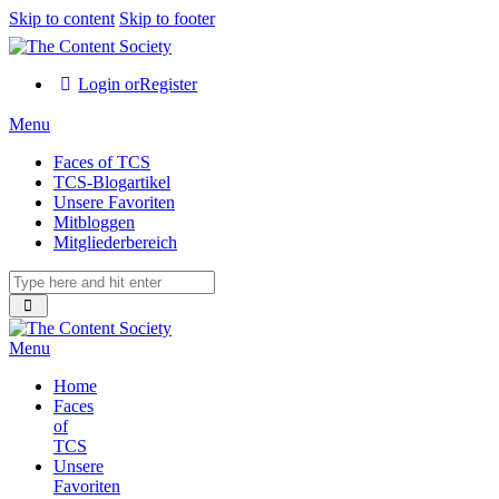
Skip to content
Skip to footer
Login or
Register
Menu
Faces of TCS
TCS-Blogartikel
Unsere Favoriten
Mitbloggen
Mitgliederbereich
Menu
Home
Faces
of
TCS
Unsere
Favoriten