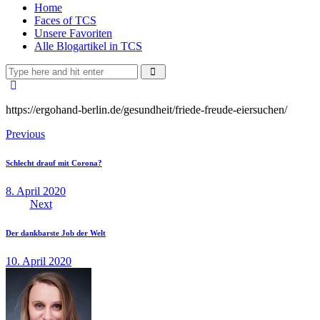
Home
Faces of TCS
Unsere Favoriten
Alle Blogartikel in TCS
https://ergohand-berlin.de/gesundheit/friede-freude-eiersuchen/
Beitragsnavigation
Previous
Schlecht drauf mit Corona?
8. April 2020
Next
Der dankbarste Job der Welt
10. April 2020