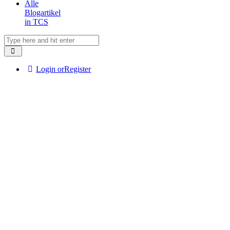
Alle
Blogartikel
in TCS
Login or
Register