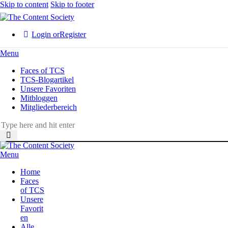
Skip to content
Skip to footer
Login or
Register
Menu
Faces of TCS
TCS-Blogartikel
Unsere Favoriten
Mitbloggen
Mitgliederbereich
Menu
Home
Faces
of TCS
Unsere
Favorit
en
Alle