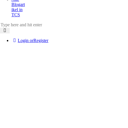
Blogart
ikel in
TCS
Login or
Register