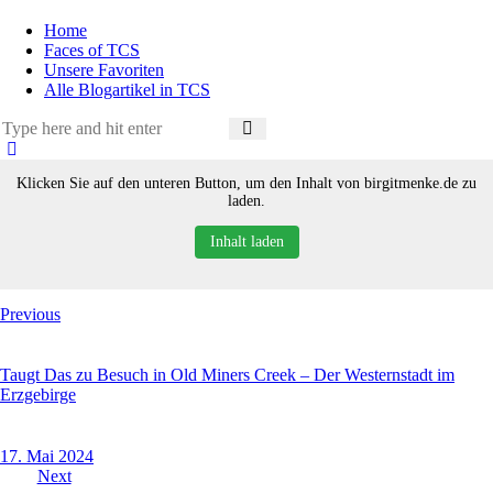
Home
Faces of TCS
Unsere Favoriten
Alle Blogartikel in TCS
Klicken Sie auf den unteren Button, um den Inhalt von birgitmenke.de zu
laden.
Inhalt laden
Beitragsnavigation
Previous
Taugt Das zu Besuch in Old Miners Creek – Der Westernstadt im
Erzgebirge
17. Mai 2024
Next