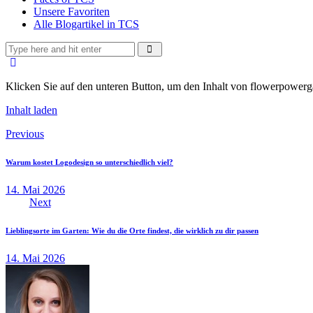
Unsere Favoriten
Alle Blogartikel in TCS
Klicken Sie auf den unteren Button, um den Inhalt von flowerpowerga
Inhalt laden
Beitragsnavigation
Previous
Warum kostet Logodesign so unterschiedlich viel?
14. Mai 2026
Next
Lieblingsorte im Garten: Wie du die Orte findest, die wirklich zu dir passen
14. Mai 2026