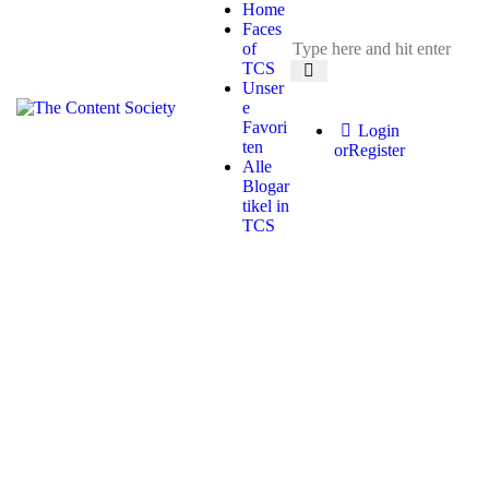
Home
Faces
of
TCS
Unser
e
Favori
Login
ten
or
Register
Alle
Blogar
tikel in
TCS