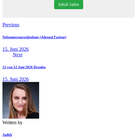
Inhalt laden
Beitragsnavigation
Previous
Nebennierenerschöpfung (Adrenal Fatigue)
15. Juni 2026
Next
12 von 12 Juni 2026 Dresden
15. Juni 2026
Written by
Judith