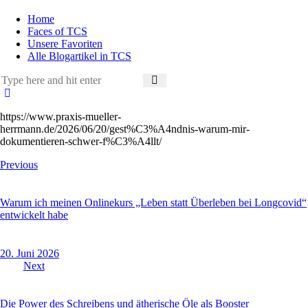
Home
Faces of TCS
Unsere Favoriten
Alle Blogartikel in TCS
https://www.praxis-mueller-
herrmann.de/2026/06/20/gest%C3%A4ndnis-warum-mir-
dokumentieren-schwer-f%C3%A4llt/
Beitragsnavigation
Previous
Warum ich meinen Onlinekurs „Leben statt Überleben bei Longcovid“
entwickelt habe
20. Juni 2026
Next
Die Power des Schreibens und ätherische Öle als Booster