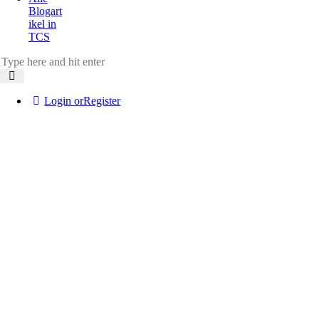
Blogart
ikel in
TCS
Login or
Register