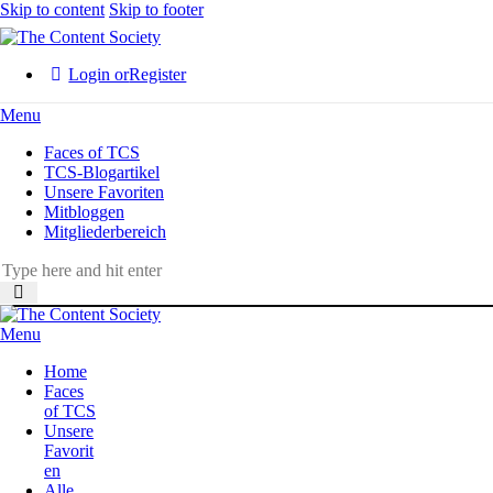
Skip to content
Skip to footer
Login or
Register
Menu
Faces of TCS
TCS-Blogartikel
Unsere Favoriten
Mitbloggen
Mitgliederbereich
Menu
Home
Faces
of TCS
Unsere
Favorit
en
Alle