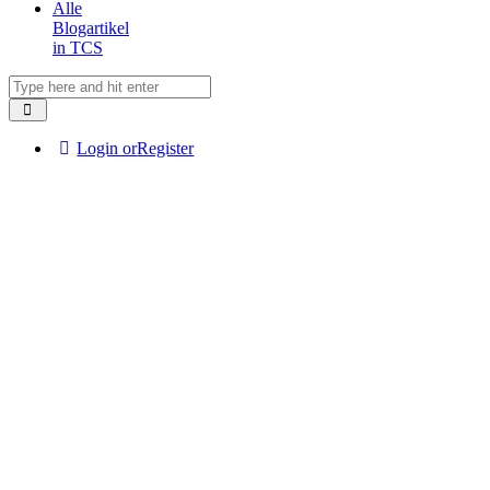
Alle
Blogartikel
in TCS
Login or
Register