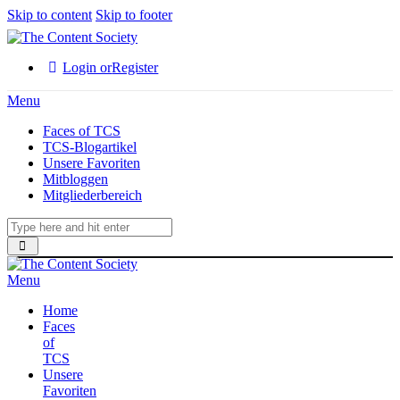
Skip to content
Skip to footer
Login or
Register
Menu
Faces of TCS
TCS-Blogartikel
Unsere Favoriten
Mitbloggen
Mitgliederbereich
Menu
Home
Faces
of
TCS
Unsere
Favoriten