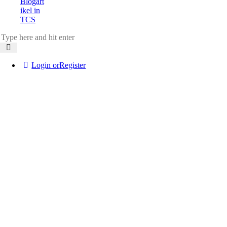
Blogart
ikel in
TCS
Login or
Register