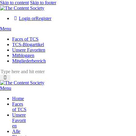
Skip to content
Skip to footer
Login or
Register
Menu
Faces of TCS
TCS-Blogartikel
Unsere Favoriten
Mitbloggen
Mitgliederbereich
Menu
Home
Faces
of TCS
Unsere
Favorit
en
Alle