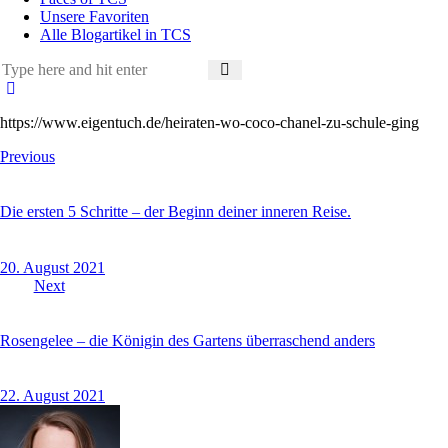
Unsere Favoriten
Alle Blogartikel in TCS
https://www.eigentuch.de/heiraten-wo-coco-chanel-zu-schule-ging
Beitragsnavigation
Previous
Die ersten 5 Schritte – der Beginn deiner inneren Reise.
20. August 2021
Next
Rosengelee – die Königin des Gartens überraschend anders
22. August 2021