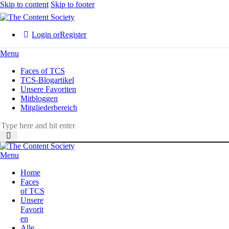
Skip to content
Skip to footer
Login or
Register
Menu
Faces of TCS
TCS-Blogartikel
Unsere Favoriten
Mitbloggen
Mitgliederbereich
Menu
Home
Faces
of TCS
Unsere
Favorit
en
Alle