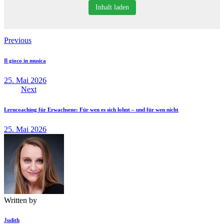
Inhalt laden
Beitragsnavigation
Previous
Il gioco in musica
25. Mai 2026
Next
Lerncoaching für Erwachsene: Für wen es sich lohnt – und für wen nicht
25. Mai 2026
Written by
Judith