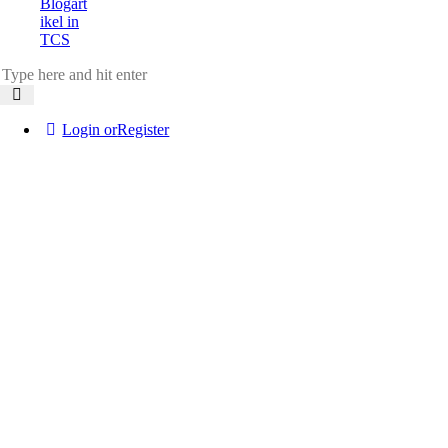
Blogart
ikel in
TCS
Login or
Register