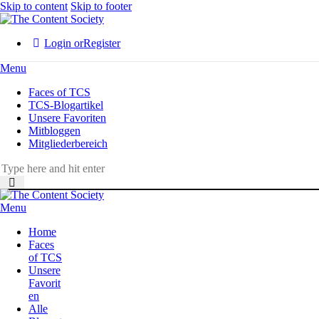
Skip to content
Skip to footer
Login or
Register
Menu
Faces of TCS
TCS-Blogartikel
Unsere Favoriten
Mitbloggen
Mitgliederbereich
Menu
Home
Faces
of TCS
Unsere
Favorit
en
Alle