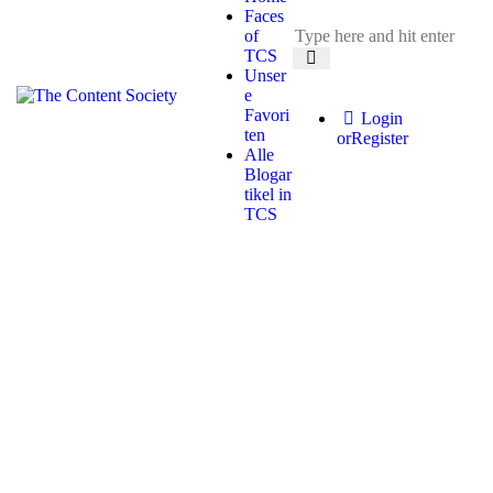
Faces
of
TCS
Unser
e
Favori
Login
ten
or
Register
Alle
Blogar
tikel in
TCS