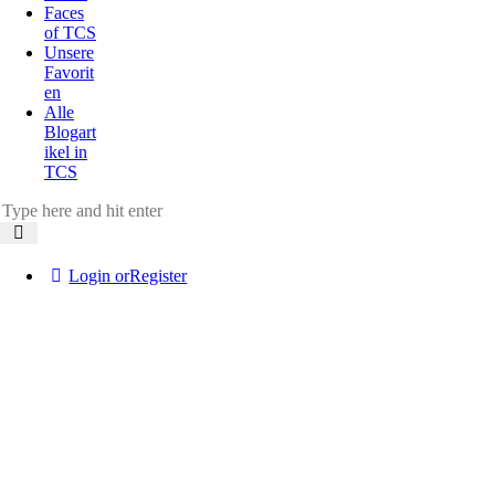
Faces
of TCS
Unsere
Favorit
en
Alle
Blogart
ikel in
TCS
Login or
Register