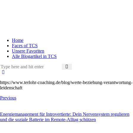
Home
Faces of TCS
Unsere Favoriten
Alle Blogartikel in TCS
https://www.terlohr-coaching.de/blog/werte-beziehung-verantwortung-
leidenschaft
Beitragsnavigation
Previous
Energiemanagement für Introvertierte: Dein Nervensystem regulieren
und die soziale Batterie im Remote-Alltag schützen