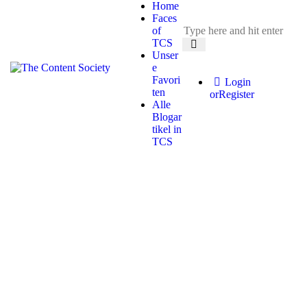
Home
Faces
of
TCS
Unser
e
Favori
Login
ten
or
Register
Alle
Blogar
tikel in
TCS