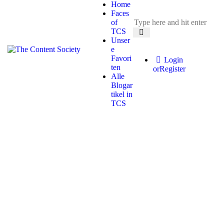
Home
Faces
of
TCS
Unser
e
Favori
Login
ten
or
Register
Alle
Blogar
tikel in
TCS