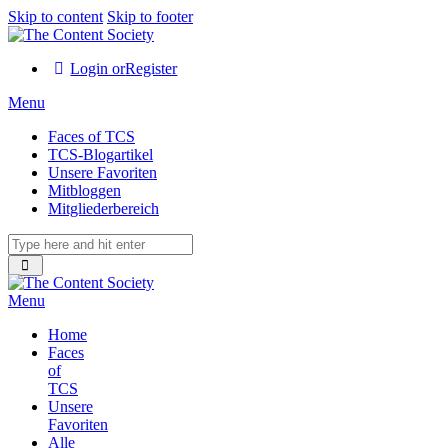
Skip to content
Skip to footer
Login or
Register
Menu
Faces of TCS
TCS-Blogartikel
Unsere Favoriten
Mitbloggen
Mitgliederbereich
Menu
Home
Faces
of
TCS
Unsere
Favoriten
Alle