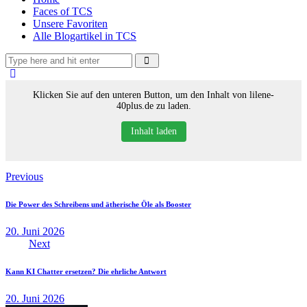
Faces of TCS
Unsere Favoriten
Alle Blogartikel in TCS
Klicken Sie auf den unteren Button, um den Inhalt von lilene-
40plus.de zu laden.
Inhalt laden
Beitragsnavigation
Previous
Die Power des Schreibens und ätherische Öle als Booster
20. Juni 2026
Next
Kann KI Chatter ersetzen? Die ehrliche Antwort
20. Juni 2026