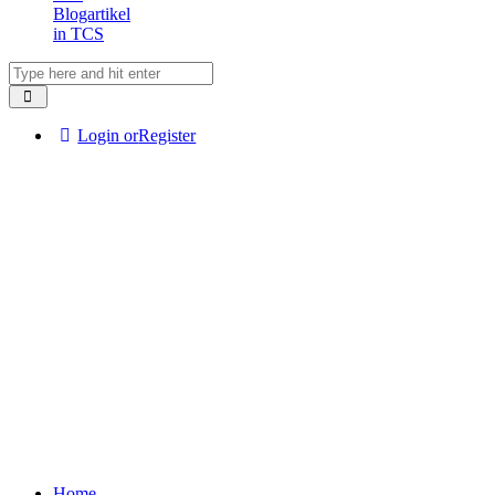
Blogartikel
in TCS
Login or
Register
Home