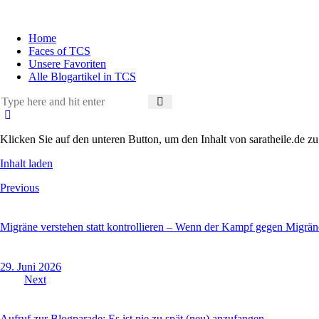
Home
Faces of TCS
Unsere Favoriten
Alle Blogartikel in TCS
Klicken Sie auf den unteren Button, um den Inhalt von saratheile.de zu
Inhalt laden
Previous
Migräne verstehen statt kontrollieren – Wenn der Kampf gegen Migräne
29. Juni 2026
Next
Aufruf zur Blogparade: Es ist nie zu spät (neu) anzufangen…