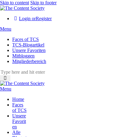
Skip to content
Skip to footer
Login or
Register
Menu
Faces of TCS
TCS-Blogartikel
Unsere Favoriten
Mitbloggen
Mitgliederbereich
Menu
Home
Faces
of TCS
Unsere
Favorit
en
Alle