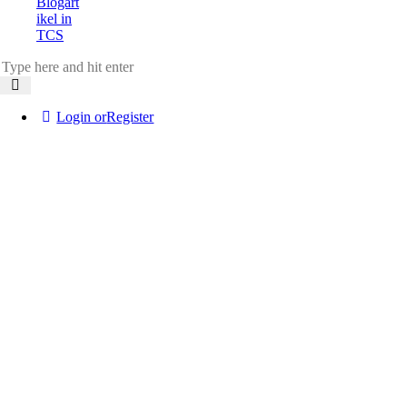
Blogart
ikel in
TCS
Login or
Register