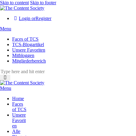
Skip to content
Skip to footer
Login or
Register
Menu
Faces of TCS
TCS-Blogartikel
Unsere Favoriten
Mitbloggen
Mitgliederbereich
Menu
Home
Faces
of TCS
Unsere
Favorit
en
Alle