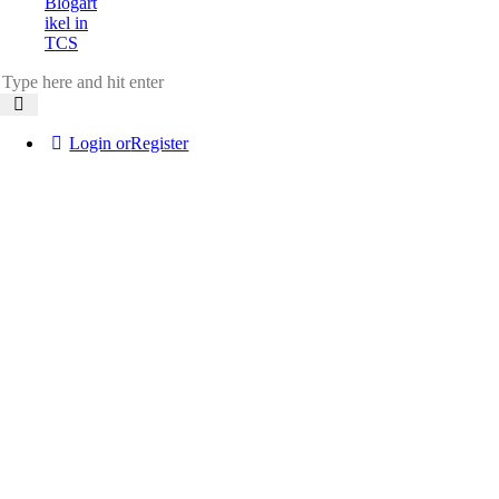
Blogart
ikel in
TCS
Login or
Register