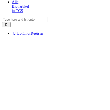
Alle
Blogartikel
in TCS
Login or
Register