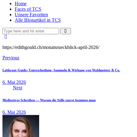
Home
Faces of TCS
Unsere Favoriten
Alle Blogartikel in TCS
https://edithgould.ch/monatsrueckblick-april-2026/
Beitragsnavigation
Previous
Labkraut-Guide: Unterscheidung, Sammeln & Wirkung von Waldmeister & Co.
6. Mai 2026
Next
Meditatives Schreiben — Warum die Stille zuerst kommen muss
6. Mai 2026