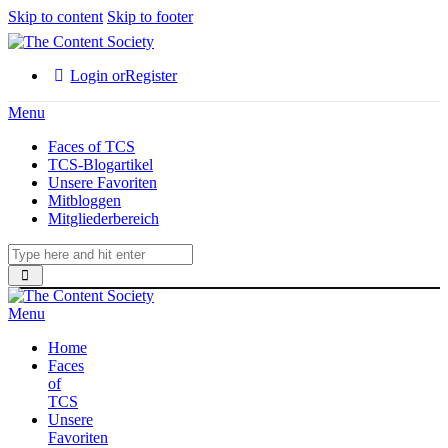
Skip to content
Skip to footer
Login or
Register
Menu
Faces of TCS
TCS-Blogartikel
Unsere Favoriten
Mitbloggen
Mitgliederbereich
Menu
Home
Faces
of
TCS
Unsere
Favoriten