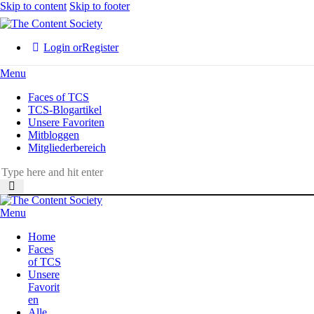
Skip to content
Skip to footer
Login or
Register
Menu
Faces of TCS
TCS-Blogartikel
Unsere Favoriten
Mitbloggen
Mitgliederbereich
Menu
Home
Faces
of TCS
Unsere
Favorit
en
Alle