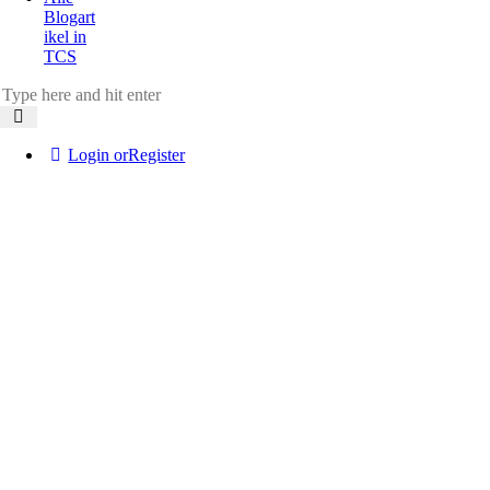
Blogart
ikel in
TCS
Login or
Register