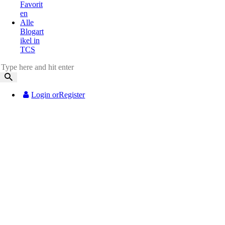
Favorit
en
Alle
Blogart
ikel in
TCS
Login or
Register