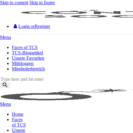
Skip to content
Skip to footer
Login or
Register
Menu
Faces of TCS
TCS-Blogartikel
Unsere Favoriten
Mitbloggen
Mitgliederbereich
Menu
Home
Faces
of TCS
Unsere