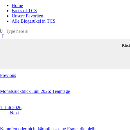
Home
Faces of TCS
Unsere Favoriten
Alle Blogartikel in TCS
Klic
Beitragsnavigation
Previous
Monatsrückblick Juni 2026: Teamtage
1. Juli 2026
Next
Kämpfen oder nicht kämpfen – eine Frage, die bleibt