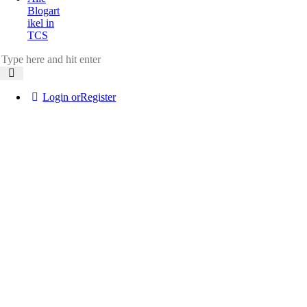
Blogart
ikel in
TCS
Login or
Register