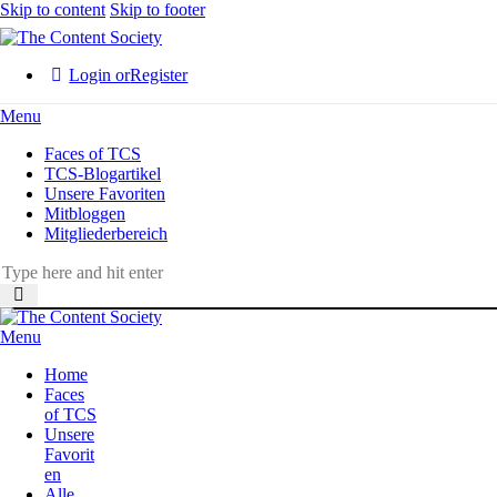
Skip to content
Skip to footer
Login or
Register
Menu
Faces of TCS
TCS-Blogartikel
Unsere Favoriten
Mitbloggen
Mitgliederbereich
Menu
Home
Faces
of TCS
Unsere
Favorit
en
Alle