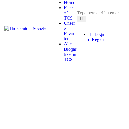
Home
Faces
of
TCS
Unser
e
Favori
Login
ten
or
Register
Alle
Blogar
tikel in
TCS