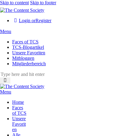
Skip to content
Skip to footer
Login or
Register
Menu
Faces of TCS
TCS-Blogartikel
Unsere Favoriten
Mitbloggen
Mitgliederbereich
Menu
Home
Faces
of TCS
Unsere
Favorit
en
Alle