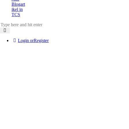
Blogart
ikel in
TCS
Login or
Register