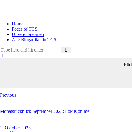
Home
Faces of TCS
Unsere Favoriten
Alle Blogartikel in TCS
Klic
Beitragsnavigation
Previous
Monatsrückblick September 2023: Fokus on me
1. Oktober 2023