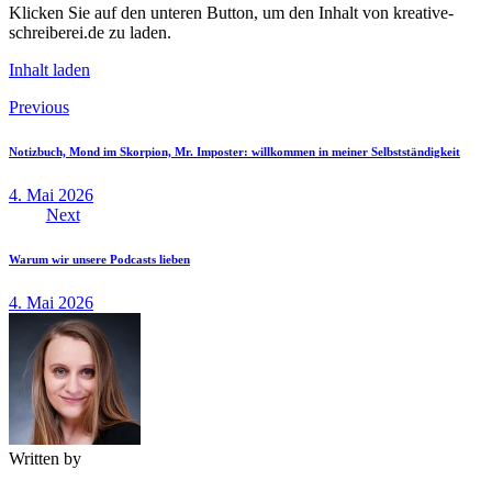
Klicken Sie auf den unteren Button, um den Inhalt von kreative-
schreiberei.de zu laden.
Inhalt laden
Beitragsnavigation
Previous
Notizbuch, Mond im Skorpion, Mr. Imposter: willkommen in meiner Selbstständigkeit
4. Mai 2026
Next
Warum wir unsere Podcasts lieben
4. Mai 2026
Written by