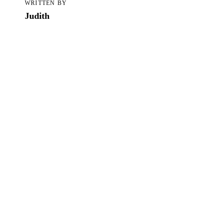
Alle Blogartikel in TCS
WRITTEN BY
Judith