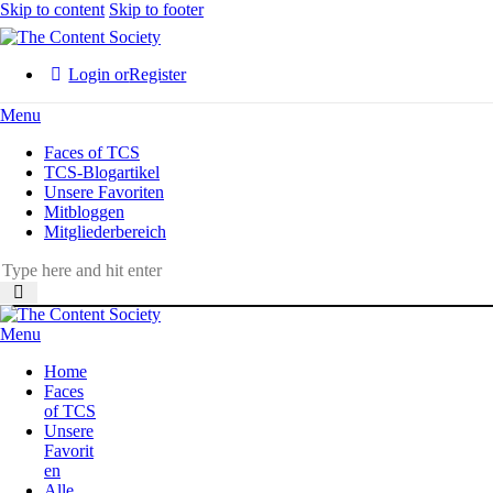
Skip to content
Skip to footer
Login or
Register
Menu
Faces of TCS
TCS-Blogartikel
Unsere Favoriten
Mitbloggen
Mitgliederbereich
Menu
Home
Faces
of TCS
Unsere
Favorit
en
Alle