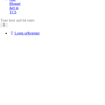
Blogart
ikel in
TCS
Login or
Register