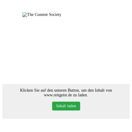
Home
Faces of TCS
Unsere Favoriten
Alle Blogartikel in TCS
Klicken Sie auf den unteren Button, um den Inhalt von
www.reitgeist.de zu laden.
Inhalt laden